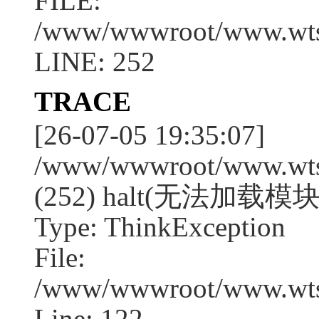
FILE:
/www/wwwroot/www.wtssj
LINE: 252
TRACE
[26-07-05 19:35:07]
/www/wwwroot/www.wtssj
(252) halt(无法加载模块
Type: ThinkException
File:
/www/wwwroot/www.wtss
Line: 122