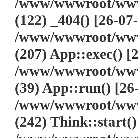
/www/wwwroot/www.
(122) _404() [26-07
/www/wwwroot/www.
(207) App::exec() [
/www/wwwroot/www.
(39) App::run() [26
/www/wwwroot/www
(242) Think::start(