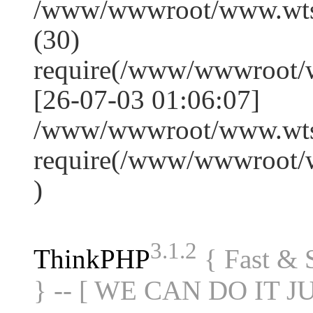
/www/wwwroot/www.wts
(30)
require(/www/wwwroot/
[26-07-03 01:06:07]
/www/wwwroot/www.wtss
require(/www/wwwroot/
)
3.1.2
ThinkPHP
{ Fast &
} -- [ WE CAN DO IT J