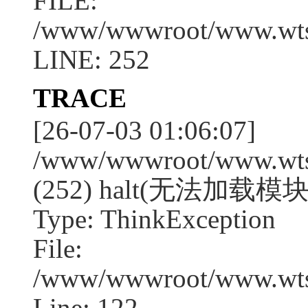
FILE:
/www/wwwroot/www.wtssj
LINE: 252
TRACE
[26-07-03 01:06:07]
/www/wwwroot/www.wtssj
(252) halt(无法加载模块
Type: ThinkException
File:
/www/wwwroot/www.wtss
Line: 122