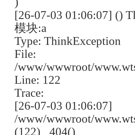
)
[26-07-03 01:06:07] (
模块:a
Type: ThinkException
File:
/www/wwwroot/www.wtss
Line: 122
Trace:
[26-07-03 01:06:07]
/www/wwwroot/www.wtss
(122) _404()