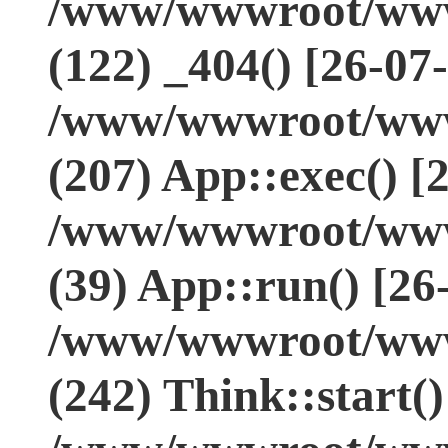
/www/wwwroot/www.
(122) _404() [26-07
/www/wwwroot/www.
(207) App::exec() [
/www/wwwroot/www.
(39) App::run() [26
/www/wwwroot/www
(242) Think::start(