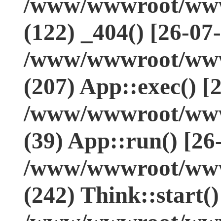
/www/wwwroot/www.
(122) _404() [26-07
/www/wwwroot/www.
(207) App::exec() [
/www/wwwroot/www.
(39) App::run() [26
/www/wwwroot/www
(242) Think::start(