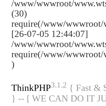
/www/wwwroot/www.wts
(30)
require(/www/wwwroot/
[26-07-05 12:44:07]
/www/wwwroot/www.wtss
require(/www/wwwroot/
)
3.1.2
ThinkPHP
{ Fast &
} -- [ WE CAN DO IT J