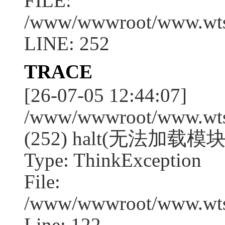
FILE:
/www/wwwroot/www.wtssj
LINE: 252
TRACE
[26-07-05 12:44:07]
/www/wwwroot/www.wtssj
(252) halt(无法加载模块
Type: ThinkException
File:
/www/wwwroot/www.wtss
Line: 122