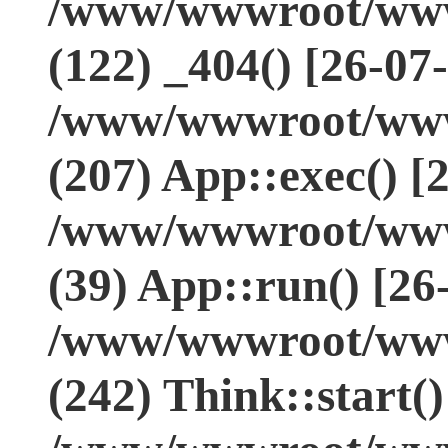
/www/wwwroot/www.
(122) _404() [26-07
/www/wwwroot/www.
(207) App::exec() [
/www/wwwroot/www.
(39) App::run() [26
/www/wwwroot/www
(242) Think::start(