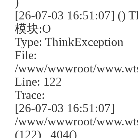
)
[26-07-03 16:51:07] (
模块:O
Type: ThinkException
File:
/www/wwwroot/www.wtss
Line: 122
Trace:
[26-07-03 16:51:07]
/www/wwwroot/www.wtss
(122) _404()