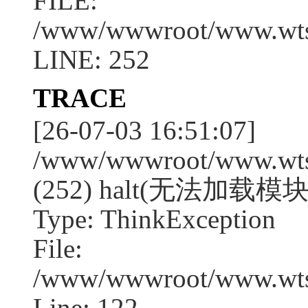
FILE:
/www/wwwroot/www.wtssj
LINE: 252
TRACE
[26-07-03 16:51:07]
/www/wwwroot/www.wtssj
(252) halt(无法加载模块
Type: ThinkException
File:
/www/wwwroot/www.wtss
Line: 122