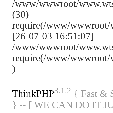
/www/wwwroot/www.wts
(30)
require(/www/wwwroot/
[26-07-03 16:51:07]
/www/wwwroot/www.wtss
require(/www/wwwroot/
)
3.1.2
ThinkPHP
{ Fast &
} -- [ WE CAN DO IT J